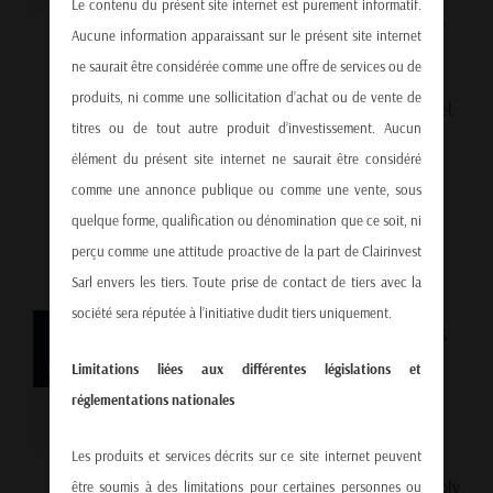
Le contenu du présent site internet est purement informatif.
data tells a different story—one of progress,
Aucune information apparaissant sur le présent site internet
resilience, and rising prosperity. The
ne saurait être considérée comme une offre de services ou de
American Dream is still alive, even if it
produits, ni comme une sollicitation d’achat ou de vente de
doesn’t always make the headlines. A Model
titres ou de tout autre produit d’investissement. Aucun
Under Scrutiny There’s no shortage of
élément du présent site internet ne saurait être considéré
skepticism about the U.S. economic model.
comme une annonce publique ou comme une vente, sous
Critics often point to: Soaring [...]
quelque forme, qualification ou dénomination que ce soit, ni
perçu comme une attitude proactive de la part de Clairinvest
Sarl envers les tiers. Toute prise de contact de tiers avec la
société sera réputée à l’initiative dudit tiers uniquement.
30
Ireland Pharmaceutical Exports
07, 2025
Limitations liées aux différentes législations et
Soar on U.S. Obesity Drug
réglementations nationales
Demand
Les produits et services décrits sur ce site internet peuvent
Ireland’s role in global pharmaceutical supply
être soumis à des limitations pour certaines personnes ou