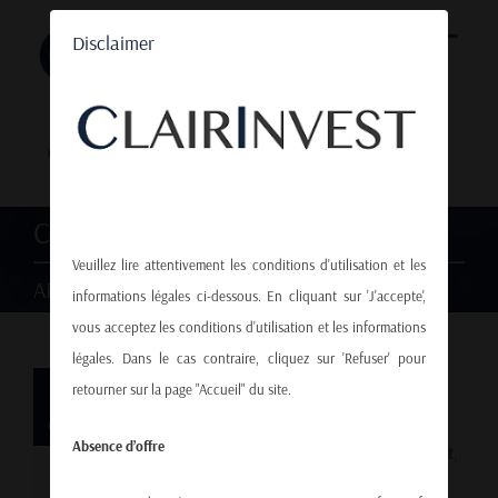
Skip
Disclaimer
to
content
Go to...
CLAIRINVEST NEWS
Veuillez lire attentivement les conditions d'utilisation et les
ARTICLES, VIDEOS...
informations légales ci-dessous. En cliquant sur 'J'accepte',
vous acceptez les conditions d'utilisation et les informations
légales. Dans le cas contraire, cliquez sur 'Refuser' pour
1
American Dream still alive
retourner sur la page "Accueil" du site.
08, 2025
Absence d’offre
Despite mounting concerns over public debt,
centralization, and economic policies, the