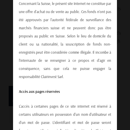
Once again, global focus has turned to the
Concernant la Suisse, le présent site Internet ne constitue par
Strait of Hormuz crisis, after renewed threats
une offre d’achat ou de vente au public. Ces fonds n’ont pas
from Iran to close this strategic passage
été approuvés par l’autorité fédérale de surveillance des
following Israeli airstrikes. This narrow
marchés financiers suisse et ne peuvent donc pas être
stretch of water sees over 20% of the world’s
proposés au public en Suisse. Selon le lieu de domicile du
oil and a quarter of global LNG pass through
client ou sa nationalité, la souscription de fonds non-
daily, according to the Energy Information
enregistrés peut être considérée comme illégale. Il incombe à
Administration. The market reaction [...]
l’internaute de se renseigner à ce propos et d’agir en
conséquence, sans que cela ne puisse engager la
responsabilité Clairinvest Sarl.
30
Switzerland IMD ranking 2025
Accès aux pages réservées
07, 2025
L'accès à certaines pages de ce site internet est réservé à
Switzerland has officially claimed the top
certains utilisateurs en possession d'un nom d'utilisateur et
spot in the IMD World Competitiveness
d'un mot de passe. L'identifiant et mot de passe seront
Ranking 2025, overtaking Singapore and