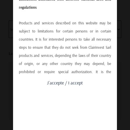
regulations
Products and services described on this website may be
subject to limitations for certain persons or in certain
countries. It is for interested persons to take all necessary
steps to ensure that they do not seek from Clairinvest Sarl
Last video
products and services, depending the laws of their country
of origin, or any other country they may depend, be
prohibited or require special authorization. It is the
For privacy reasons YouTube needs your permission
responsibility of the readers of this disclaimer of liability to
to be loaded. For more details, please see our
Data
J'accepte / I accept
ensure that access to this site is authorized by the country
protection policy
.
from which they connect.
I ACCEPT
It should be noted that the services offered by
Clairinvest Sarl are not available in the United States or
residents of the United States or any other person that