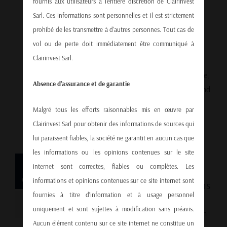
fournis aux utilisateurs à l'entière discrétion de Clairinvest
Hong Kong to become the world’s most
Sarl. Ces informations sont personnelles et il est strictement
competitive economy. This prestigious
prohibé de les transmettre à d'autres personnes. Tout cas de
recognition comes from the IMD World
vol ou de perte doit immédiatement être communiqué à
Competitiveness Ranking, which evaluates
Clairinvest Sarl.
economies based on governance,
infrastructure, macroeconomic performance,
Absence d’assurance et de garantie
and business efficiency. In 2025, Switzerland
stood out thanks to [...]
Malgré tous les efforts raisonnables mis en œuvre par
Clairinvest Sarl pour obtenir des informations de sources qui
lui paraissent fiables, la société ne garantit en aucun cas que
les informations ou les opinions contenues sur le site
30
EU Sanctions on Russian Oil:
internet sont correctes, fiables ou complètes. Les
06, 2025
informations et opinions contenues sur ce site internet sont
Why the Shadow Fleet Still Wins
fournies à titre d’information et à usage personnel
uniquement et sont sujettes à modification sans préavis.
The European Union has announced its 17th
Aucun élément contenu sur ce site internet ne constitue un