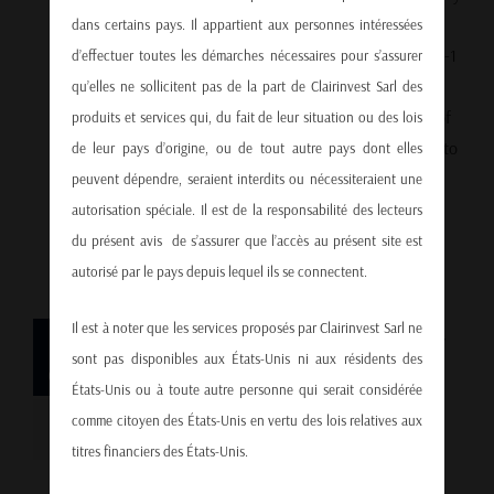
chains is hitting new highs, driven by
dans certains pays. Il appartient aux personnes intéressées
explosive U.S. demand for blockbuster GLP-1
d’effectuer toutes les démarches nécessaires pour s’assurer
weight-loss drugs and insulin analogs. In
qu’elles ne sollicitent pas de la part de Clairinvest Sarl des
2025, a record-breaking $36 billion worth of
produits et services qui, du fait de leur situation ou des lois
hormones was shipped by air from Ireland to
de leur pays d’origine, ou de tout autre pays dont elles
the United States — more than double last
peuvent dépendre, seraient interdits ou nécessiteraient une
year’s total. A Trade Boom Fueled by [...]
autorisation spéciale. Il est de la responsabilité des lecteurs
du présent avis de s’assurer que l’accès au présent site est
autorisé par le pays depuis lequel ils se connectent.
Il est à noter que les services proposés par Clairinvest Sarl ne
30
Strait of Hormuz Crisis: Energy
sont pas disponibles aux États-Unis ni aux résidents des
07, 2025
Markets on Edge Amid Rising
États-Unis ou à toute autre personne qui serait considérée
comme citoyen des États-Unis en vertu des lois relatives aux
Tensions
titres financiers des États-Unis.