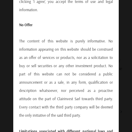
clicking 'I agree', you accept the terms of use and legal
China’s centrally planned neo-Keynesian
information.
growth model is showing serious cracks —
and a China trade deal may now be more
No Offer
urgent than ever. After years of fueling
expansion through overcapacity and debt,
The content of this website is purely informative. No
the country faces falling industrial
information appearing on this website should be construed
utilization, rising insolvencies, and
as an offer of services or products, nor as a solicitation to
weakening consumer demand. Overcapacity
buy or sell securities or any other investment product. No
by Design Today, China produces 30% of the
part of this website can not be considered a public
world’s goods [...]
announcement or as a sale, in any form, qualification or
description whatsoever, nor perceived as a proactive
attitude on the part of Clairinvest Sarl towards third party.
Every contact with the third party company will be deemed
Previous
1
2
3
Next
the only initiative of the said third party.
Limitations associated with different national laws and