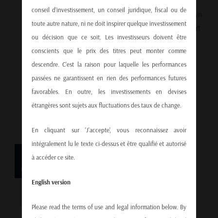
round of sanctions on Russia, this time
conseil d’investissement, un conseil juridique, fiscal ou de
targeting nearly 200 vessels in what’s known
toute autre nature, ni ne doit inspirer quelque investissement
as the “shadow fleet.” These tankers are part
ou décision que ce soit. Les investisseurs doivent être
of a vast, covert network helping Russia
conscients que le prix des titres peut monter comme
continue oil exports despite mounting
descendre. C’est la raison pour laquelle les performances
restrictions. But while the sanctions are
passées ne garantissent en rien des performances futures
escalating, their actual impact remains
favorables. En outre, les investissements en devises
questionable. See the [...]
étrangères sont sujets aux fluctuations des taux de change.
En cliquant sur 'J'accepte', vous reconnaissez avoir
intégralement lu le texte ci-dessus et être qualifié et autorisé
30
China Trade Deal Urgently
à accéder ce site.
06, 2025
Needed as Economic Model
English version
Falters
Please read the terms of use and legal information below. By