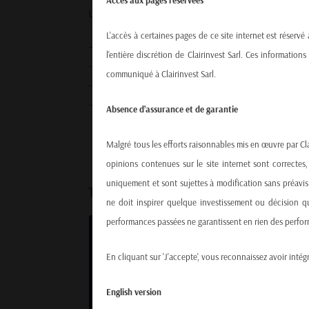
Accès aux pages réservées
L’approche de CLAIRINVEST en matière d’investiss
L'accès à certaines pages de ce site internet est réservé
– Un niveau élevé de diversification grâce à des ex
l'entière discrétion de Clairinvest Sarl. Ces informatio
– Une approche flexible et active dans la gestion d
communiqué à Clairinvest Sarl.
– Le professionnalisme d’une équipe expérimentée e
– Une gestion active et flexible des expositions 
Absence d’assurance et de garantie
Malgré tous les efforts raisonnables mis en œuvre par Cla
opinions contenues sur le site internet sont correctes,
uniquement et sont sujettes à modification sans préavis.
TROIS STRATEGIES COMPLEMENT
ne doit inspirer quelque investissement ou décision qu
performances passées ne garantissent en rien des perform
CLAIRINVEST Sirius Global Allocation
Index
En cliquant sur 'J'accepte', vous reconnaissez avoir intégr
Sirius Global Allocation Index
English version
SIRIUS GLOBAL ALLOCATION INDEX