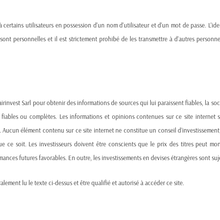
ement :
 à certains utilisateurs en possession d'un nom d'utilisateur et d'un mot de passe. L'ide
positions à plusieurs classes d’actifs.
ns sont personnelles et il est strictement prohibé de les transmettre à d'autres perso
u portefeuille.
t de prestataires de services de premier ordre.
aux marchés dans toutes les phases de marché.
irinvest Sarl pour obtenir des informations de sources qui lui paraissent fiables, la so
 fiables ou complètes. Les informations et opinions contenues sur ce site internet 
 Aucun élément contenu sur ce site internet ne constitue un conseil d’investissement, 
AIRES
e ce soit. Les investisseurs doivent être conscients que le prix des titres peut mo
ances futures favorables. En outre, les investissements en devises étrangères sont suj
CLAIRINVEST Swiss Values
alement lu le texte ci-dessus et être qualifié et autorisé à accéder ce site.
Swiss Values est un AMC.
SWISS VALUES