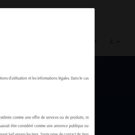
Sponsoring
Carrières
Contact
tions d'utilisation et les informations légales. Dans le cas
onsidérée comme une offre de services ou de produits, ni
ne saurait être considéré comme une annonce publique ou
st Sarl envers les tiers. Toute prise de contact de tiers