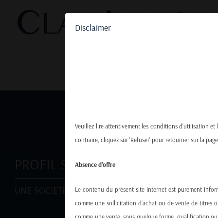
Passer
au
Disclaimer
contenu
Société
Veuillez lire attentivement les conditions d'utilisation et
contraire, cliquez sur 'Refuser' pour retourner sur la page
PROFIL SOCIETE
Absence d’offre
UNE SOCIETE, DEUX STRATEGIES, TROIS VALEURS
Le contenu du présent site internet est purement inform
comme une sollicitation d’achat ou de vente de titres 
comme une vente, sous quelque forme, qualification ou dé