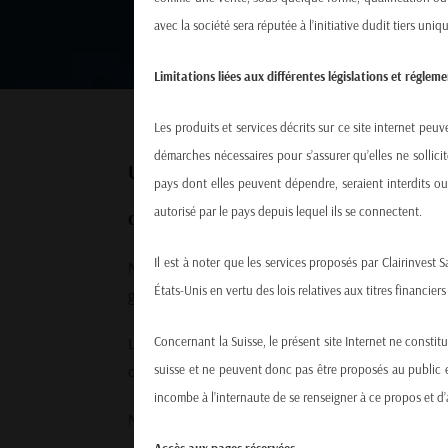
avec la société sera réputée à l’initiative dudit tiers uni
Limitations liées aux différentes législations et régle
Les produits et services décrits sur ce site internet peu
démarches nécessaires pour s’assurer qu’elles ne sollicit
UNE SOCIETE
pays dont elles peuvent dépendre, seraient interdits ou 
autorisé par le pays depuis lequel ils se connectent.
CLAIRINVEST
est un conseiller financier indépen
Il est à noter que les services proposés par Clairinvest
Notre vision de l’investissement et notre recherch
États-Unis en vertu des lois relatives aux titres financier
guidée par une approche top-down, diversifiée à t
Le conseil en investissement est dédié aux investi
Concernant la Suisse, le présent site Internet ne constit
de fonds, investisseurs professionnels et instituti
suisse et ne peuvent donc pas être proposés au public en
incombe à l’internaute de se renseigner à ce propos et d’
Nos services sont fournis par des AMC’s thématique