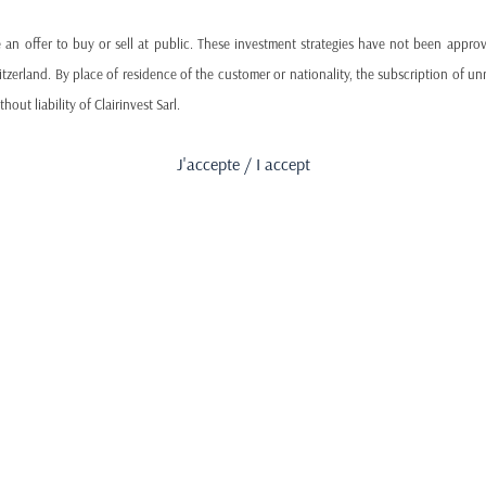
TRANSPARENCE ET LIQUIDITE
La liquidité est hebdomadaire, le mercredi
 an offer to buy or sell at public. These investment strategies have not been appro
sans préavis. Les ordres doivent parvenir
tzerland. By place of residence of the customer or nationality, the subscription of unr
avant mardi 2pm.
hout liability of Clairinvest Sarl.
J'accepte / I accept
st Sarl to obtain information from sources that seem reliable , the company makes no r
information and opinions contained on this website are provided for informational p
 constitute an investment advice, a legal advice, tax or any other kind, nor should 
s go down. This is why past performance is no guarantee of future performance . Be
 read the above text and be qualified and authorized to access this site .