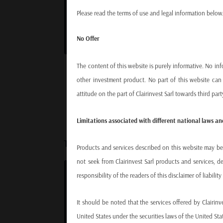
Please read the terms of use and legal information below. 
No Offer
The content of this website is purely informative. No inf
other investment product. No part of this website can
attitude on the part of Clairinvest Sarl towards third par
Limitations associated with different national laws an
TROIS VALEURS COMMUNES
Products and services described on this website may be su
not seek from Clairinvest Sarl products and services, d
responsibility of the readers of this disclaimer of liabil
La société met en commun les compétences d
professionnels de la finance. Les gérants des
It should be noted that the services offered by Clairinv
stratégies Equity Income et Cosmopolitan
United States under the securities laws of the United Stat
Global sont investis à titre personnel. Ils