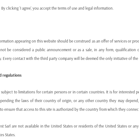
By clicking 'I agree', you accept the terms of use and legal information.
ormation appearing on this website should be construed as an offer of services or produc
 not be considered a public announcement or as a sale, in any form, qualification o
ty. Every contact with the third party company will be deemed the only initiative of the 
d regulations
bject to limitations for certain persons or in certain countries. It is for interested 
epending the laws of their country of origin, or any other country they may depend, b
ity to ensure that access to this site is authorized by the country from which they connec
e
Les fonds investissent uniquement dans des
produits listés et liquides. Ils n’investissent
est Sarl are not available in the United States or residents of the United States or a
dans aucun produit OTC, produit structuré ou
es States.
produit sans place de bourse ou de cotation.