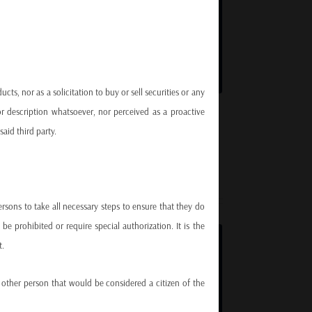
qualitatives, il recherche la préservation du
capital ainsi que la maximisation des
rendements à long terme.
ts, nor as a solicitation to buy or sell securities or any
r description whatsoever, nor perceived as a proactive
said third party.
persons to take all necessary steps to ensure that they do
e prohibited or require special authorization. It is the
t.
Les fonds visent la génération de performance
absolue, tout en portant une attention
ny other person that would be considered a citizen of the
constante à la maitrise de la volatilité. La
GENERATION DE PERFORMANCE ET
gestion dynamique et active est basée sur la