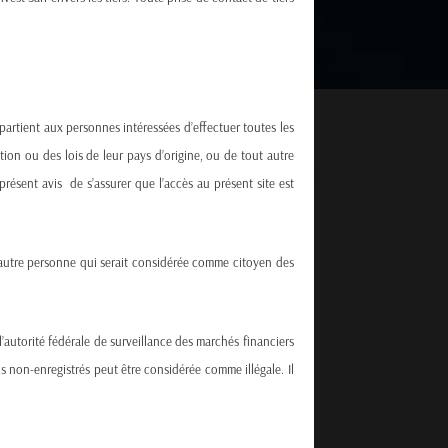
ppartient aux personnes intéressées d’effectuer toutes les
ation ou des lois de leur pays d’origine, ou de tout autre
présent avis de s’assurer que l’accès au présent site est
te autre personne qui serait considérée comme citoyen des
d’actifs. Notre philosophie d’investissement est
sentiment propriétaires.
s, gestionnaires de patrimoine indépendants, fonds
l’autorité fédérale de surveillance des marchés financiers
s non-enregistrés peut être considérée comme illégale. Il
.
tionnement des portefeuilles.