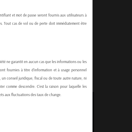
ntifiant et mot de passe seront fournis aux utilisateurs à
nnes. Tout cas de vol ou de perte doit immédiatement être
ciété ne garantit en aucun cas que les informations ou les
sont fournies à titre d’information et à usage personnel
un conseil juridique, fiscal ou de toute autre nature, ni
nter comme descendre. C’est la raison pour laquelle les
ets aux fluctuations des taux de change.
CLAIRINVEST Perpetuel Capital
A travers un classement périodique du marché
fondé sur les bilans des entreprises et une
analyse quantitative de sociétés américaines
AMC PERPETUEL CAPITAL