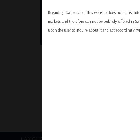
PROFESSIONNALISME
partagent le même objectif que celui des
Regarding Switzerland, this website does not constitute
investisseurs: performance récurrente et
markets and therefore can not be publicly offered in Swi
préservation du capital.
upon the user to inquire about it and act accordingly, wit
Lack of insurance and warranty
Despite all reasonable efforts implemented by Clairinve
on the website are correct, reliable or complete. The 
without notice. Nothing contained on this website does
aware that the price of securities may go up as well a
fluctuations in exchange rates.
By clicking 'I agree', you acknowledge that you have fully
LANGUE