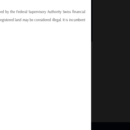
PRESERVATION DU CAPITAL
capacité des gérants à exposer les
ved by the Federal Supervisory Authority Swiss financial
portefeuilles en phases haussières et les
egistered land may be considered illegal. It is incumbent
neutraliser en phases baissières.
epresentation that the information or opinions contained
urposes and personal use only and are subject to change
inspire any investment or decision. Investors should be
sides, investments in foreign currencies are subject to