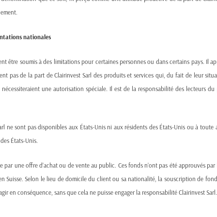
quement.
mentations nationales
vent être soumis à des limitations pour certaines personnes ou dans certains pays. Il a
ent pas de la part de Clairinvest Sarl des produits et services qui, du fait de leur situ
nécessiteraient une autorisation spéciale. Il est de la responsabilité des lecteurs du 
dant basé en Suisse, fondé en 2010.
 Sarl ne sont pas disponibles aux États-Unis ni aux résidents des États-Unis ou à tou
e sont basées sur une analyse global macro et sur de multiples classes 
s des États-Unis.
ravers les marchés développés avec une superposition d’indicateurs de 
sseurs qualifiés : particuliers fortunés, banques privées, family office
ue par une offre d’achat ou de vente au public. Ces fonds n’ont pas été approuvés par 
onnels.
 Suisse. Selon le lieu de domicile du client ou sa nationalité, la souscription de fond
agir en conséquence, sans que cela ne puisse engager la responsabilité Clairinvest Sarl
 (Actively Managed Certificates) et des conseils tactiques sur le posi