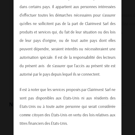
dans certains pays. Il appartient aux personnes intéressées
Pour des raisons de confidentialité Google Maps a besoin d
d’effectuer toutes les démarches nécessaires pour s’assurer
autorisation pour charger. Pour plus de détails, veuillez co
qu’elles ne sollicitent pas de la part de Clairinvest Sarl des
nos
Politique de protection des données
.
produits et services qui, du fait de leur situation ou des lois
de leur pays d’origine, ou de tout autre pays dont elles
J'ACCEPTE
peuvent dépendre, seraient interdits ou nécessiteraient une
autorisation spéciale. Il est de la responsabilité des lecteurs
du présent avis de s’assurer que l’accès au présent site est
autorisé par le pays depuis lequel ils se connectent.
Il est à noter que les services proposés par Clairinvest Sarl ne
sont pas disponibles aux États-Unis ni aux résidents des
NOUS ENVOYER UN MESSAGE
États-Unis ou à toute autre personne qui serait considérée
comme citoyen des États-Unis en vertu des lois relatives aux
titres financiers des États-Unis.