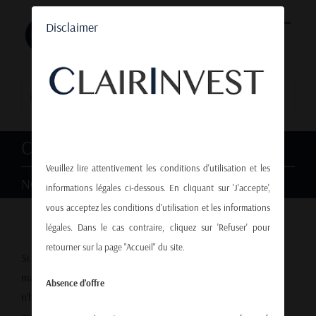
Passer
Disclaimer
au
contenu
Aller à...
CONTACT
Veuillez lire attentivement les conditions d'utilisation et les
NOUS SOMMES A VOTRE DISPOSITION
informations légales ci-dessous. En cliquant sur 'J'accepte',
vous acceptez les conditions d'utilisation et les informations
légales. Dans le cas contraire, cliquez sur 'Refuser' pour
retourner sur la page "Accueil" du site.
Si vous souhaitez discuter davantage de notre vision du
marché ou si vous avez des questions sur Clairinvest,
Absence d’offre
n’hésitez pas à nous contacter par téléphone, à l’adresse