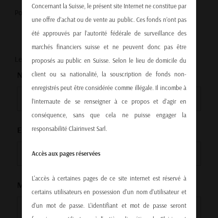
Concernant la Suisse, le présent site Internet ne constitue par
Pour en savoir plus sur Clairinvest,
cliquez ici
.
une offre d’achat ou de vente au public. Ces fonds n’ont pas
été approuvés par l’autorité fédérale de surveillance des
marchés financiers suisse et ne peuvent donc pas être
Les champs marqués d’un
*
sont obligatoires
proposés au public en Suisse. Selon le lieu de domicile du
Nom
*
client ou sa nationalité, la souscription de fonds non-
enregistrés peut être considérée comme illégale. Il incombe à
l’internaute de se renseigner à ce propos et d’agir en
conséquence, sans que cela ne puisse engager la
Email
*
responsabilité Clairinvest Sarl.
Accès aux pages réservées
L'accès à certaines pages de ce site internet est réservé à
Message
*
certains utilisateurs en possession d'un nom d'utilisateur et
d'un mot de passe. L'identifiant et mot de passe seront