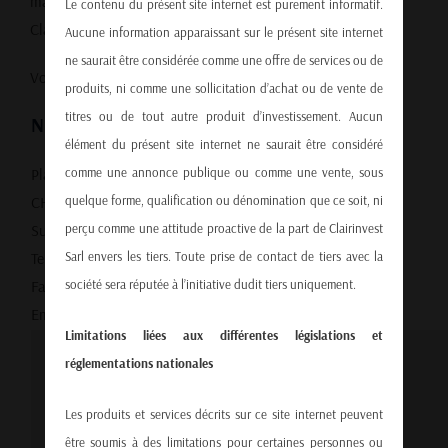
mail donnée ci-dessous ou par le formulaire Contact
Le contenu du présent site internet est purement informatif.
Clairinvest en bas de page.
Aucune information apparaissant sur le présent site internet
ne saurait être considérée comme une offre de services ou de
Vous pouvez également
nous contacter sur LinkedIn
.
produits, ni comme une sollicitation d’achat ou de vente de
titres ou de tout autre produit d’investissement. Aucun
NOS BUREAUX
élément du présent site internet ne saurait être considéré
comme une annonce publique ou comme une vente, sous
Place du Molard 9
quelque forme, qualification ou dénomination que ce soit, ni
CH-1204 Genève
perçu comme une attitude proactive de la part de Clairinvest
Suisse
Sarl envers les tiers. Toute prise de contact de tiers avec la
Tel. +41 (0)22 786 00 48
société sera réputée à l’initiative dudit tiers uniquement.
Fax. +41 (0)22 786 00 49
Email:
info@clairinvest.com
Limitations liées aux différentes législations et
réglementations nationales
Les produits et services décrits sur ce site internet peuvent
être soumis à des limitations pour certaines personnes ou