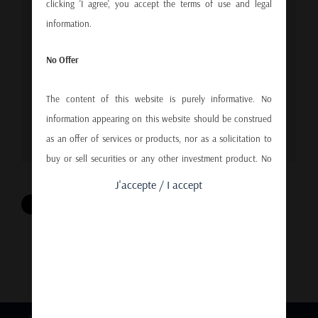
clicking 'I agree', you accept the terms of use and legal
information.
Pour des raisons de confidentialité YouTube a
besoin de votre autorisation pour charger. Pour
No Offer
plus de détails, veuillez consulter nos
Politique de
protection des données
.
The content of this website is purely informative. No
information appearing on this website should be construed
J'ACCEPTE
as an offer of services or products, nor as a solicitation to
buy or sell securities or any other investment product. No
part of this website can not be considered a public
J'accepte / I accept
announcement or as a sale, in any form, qualification or
description whatsoever, nor perceived as a proactive
attitude on the part of Clairinvest Sarl towards third party.
Every contact with the third party company will be deemed
the only initiative of the said third party.
Limitations associated with different national laws and