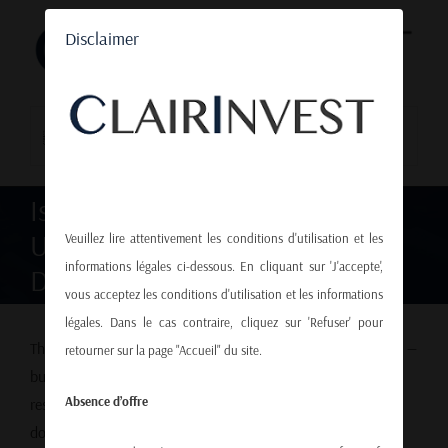
Passer
Disclaimer
au
contenu
Aller à...
Is the Dollar Really Dying?
Unpacking the Recent Dollar
Veuillez lire attentivement les conditions d'utilisation et les
informations légales ci-dessous. En cliquant sur 'J'accepte',
Decline
vous acceptez les conditions d'utilisation et les informations
légales. Dans le cas contraire, cliquez sur 'Refuser' pour
The U.S. dollar has taken a noticeable hit in recent months —
retourner sur la page "Accueil" du site.
but is this truly the beginning of the end for the world’s
Absence d’offre
reserve currency? Between January and July, we saw the
dollar decline, and the euro-dollar exchange rate jumped