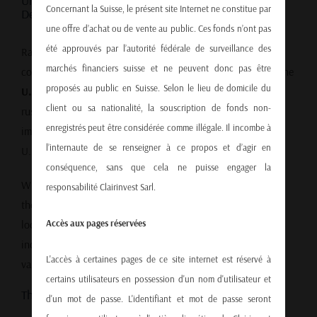
Understanding the Real Drivers Behind the Dollar
Concernant la Suisse, le présent site Internet ne constitue par
Decline
une offre d’achat ou de vente au public. Ces fonds n’ont pas
été approuvés par l’autorité fédérale de surveillance des
Rather than political speculation or crumbling investor
marchés financiers suisse et ne peuvent donc pas être
confidence, the dollar’s recent weakness is largely tied to the
proposés au public en Suisse. Selon le lieu de domicile du
U.S. trade deficit
. In early 2024, American companies
client ou sa nationalité, la souscription de fonds non-
rushed to import goods ahead of new tariffs. This surge in
enregistrés peut être considérée comme illégale. Il incombe à
imports led to an additional $212 billion flowing out of the
l’internaute de se renseigner à ce propos et d’agir en
U.S. economy in just four months.
conséquence, sans que cela ne puisse engager la
When foreign sellers receive payment for U.S. imports,
responsabilité Clairinvest Sarl.
they’re paid in dollars — which are then often converted to
local currencies. This
flood of dollars into global markets
Accès aux pages réservées
increased the supply significantly, naturally weakening its
L'accès à certaines pages de ce site internet est réservé à
value against other currencies.
certains utilisateurs en possession d'un nom d'utilisateur et
The Bigger Picture: Zooming Out
d'un mot de passe. L'identifiant et mot de passe seront