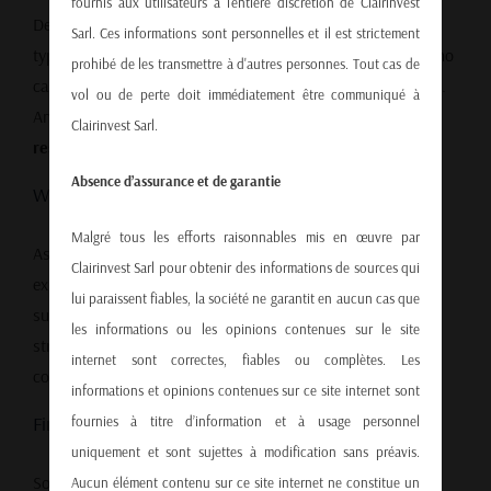
fournis aux utilisateurs à l'entière discrétion de Clairinvest
Despite this short-term move, the dollar remains within its
Sarl. Ces informations sont personnelles et il est strictement
typical long-term trading range. A 5–10 year chart reveals no
prohibé de les transmettre à d'autres personnes. Tout cas de
catastrophic collapse — just a familiar cyclical adjustment.
vol ou de perte doit immédiatement être communiqué à
And given that the dollar remains the
world’s primary
Clairinvest Sarl.
reserve currency
, global demand remains robust.
Absence d’assurance et de garantie
What Comes Next?
Malgré tous les efforts raisonnables mis en œuvre par
As the front-loading of imports eases, the trade deficit is
Clairinvest Sarl pour obtenir des informations de sources qui
expected to normalize. When that happens, the dollar’s
lui paraissent fiables, la société ne garantit en aucun cas que
supply-demand balance will stabilize, and its value could
les informations ou les opinions contenues sur le site
strengthen again. The recent movement isn’t a structural
internet sont correctes, fiables ou complètes. Les
collapse — it’s a correction.
informations et opinions contenues sur ce site internet sont
Final Thought
fournies à titre d’information et à usage personnel
uniquement et sont sujettes à modification sans préavis.
So, does the recent dollar decline means that the dollar
Aucun élément contenu sur ce site internet ne constitue un