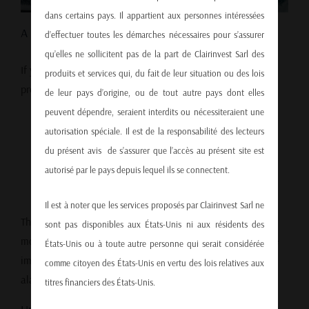
dans certains pays. Il appartient aux personnes intéressées
A Familiar Story in the Media Cycle
d’effectuer toutes les démarches nécessaires pour s’assurer
qu’elles ne sollicitent pas de la part de Clairinvest Sarl des
If you’ve been following financial news since 2008, you’ve
produits et services qui, du fait de leur situation ou des lois
probably heard similar panic before:
de leur pays d’origine, ou de tout autre pays dont elles
peuvent dépendre, seraient interdits ou nécessiteraient une
“Billionaires are selling all their stocks.”
autorisation spéciale. Il est de la responsabilité des lecteurs
du présent avis de s’assurer que l’accès au présent site est
“The dollar is dead.”
autorisé par le pays depuis lequel ils se connectent.
“A crash is coming.”
Il est à noter que les services proposés par Clairinvest Sarl ne
These predictions rarely play out. While recent currency
sont pas disponibles aux États-Unis ni aux résidents des
movements are real, they’re not unprecedented — and more
États-Unis ou à toute autre personne qui serait considérée
importantly, they’re explainable without resorting to
comme citoyen des États-Unis en vertu des lois relatives aux
alarmism.
titres financiers des États-Unis.