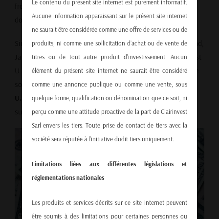
Le contenu du présent site internet est purement informatif.
from $1.024 to $1.125, reflecting a roughly 10% drop in the
Aucune information apparaissant sur le présent site internet
dollar’s value.
ne saurait être considérée comme une offre de services ou de
Similar trends have been observed against the British pound,
produits, ni comme une sollicitation d’achat ou de vente de
Japanese yen, and Canadian dollar (you can track the latest
titres ou de tout autre produit d’investissement. Aucun
U.S. Dollar Index
here).
Unsurprisingly, some analysts have
élément du présent site internet ne saurait être considéré
sounded alarm bells:
“The dollar is collapsing!”
or
“The
comme une annonce publique ou comme une vente, sous
U.S. will lose its global dominance!”
But does the data
quelque forme, qualification ou dénomination que ce soit, ni
support these claims?
perçu comme une attitude proactive de la part de Clairinvest
Sarl envers les tiers. Toute prise de contact de tiers avec la
société sera réputée à l’initiative dudit tiers uniquement.
Limitations liées aux différentes législations et
réglementations nationales
Les produits et services décrits sur ce site internet peuvent
être soumis à des limitations pour certaines personnes ou