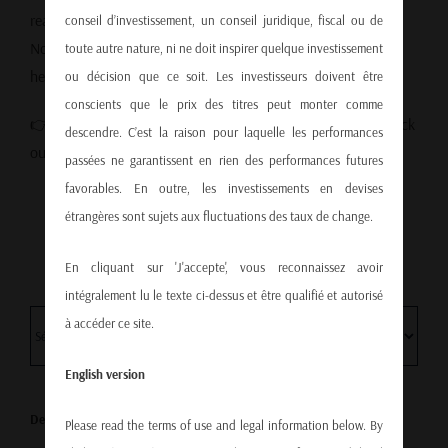
really dying?
conseil d’investissement, un conseil juridique, fiscal ou de
No. It’s adjusting — and staying grounded in the face of
toute autre nature, ni ne doit inspirer quelque investissement
headlines is more important than ever.
ou décision que ce soit. Les investisseurs doivent être
conscients que le prix des titres peut monter comme
👉 For more insights into global currency movements, check
descendre. C’est la raison pour laquelle les performances
out our recent analysis on
EUR/USD trends and forecasts
.
passées ne garantissent en rien des performances futures
favorables. En outre, les investissements en devises
étrangères sont sujets aux fluctuations des taux de change.
En cliquant sur 'J'accepte', vous reconnaissez avoir
intégralement lu le texte ci-dessus et être qualifié et autorisé
à accéder ce site.
English version
Dernière vidéo
Please read the terms of use and legal information below. By