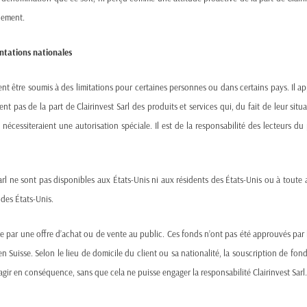
quement.
mentations nationales
vent être soumis à des limitations pour certaines personnes ou dans certains pays. Il a
According to the latest OECD insights,
global debt in 2025
is 
ent pas de la part de Clairinvest Sarl des produits et services qui, du fait de leur situ
sustainability, refinancing risks, and fiscal fragility across 
nécessiteraient une autorisation spéciale. Il est de la responsabilité des lecteurs du 
abstract, the implications are tangible—and growing more urge
As interest costs rise and repayment deadlines converge, gov
 Sarl ne sont pas disponibles aux États-Unis ni aux résidents des États-Unis ou à tou
inflection point that could shape economic policy and market b
s des États-Unis.
ue par une offre d’achat ou de vente au public. Ces fonds n’ont pas été approuvés par 
 Suisse. Selon le lieu de domicile du client ou sa nationalité, la souscription de fond
agir en conséquence, sans que cela ne puisse engager la responsabilité Clairinvest Sarl