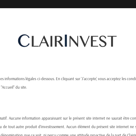
Produits, Services
Actualités
Awards
 les informations légales ci-dessous. En cliquant sur 'J'accepte', vous acceptez les condi
 "Accueil" du site.
s Ahead
atif. Aucune information apparaissant sur le présent site internet ne saurait être c
ou de tout autre produit d’investissement. Aucun élément du présent site internet 
nomination que ce soit, ni perçu comme une attitude proactive de la part de Clairinve