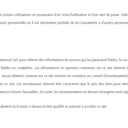
 à certains utilisateurs en possession d'un nom d'utilisateur et d'un mot de passe. L'ide
ns sont personnelles et il est strictement prohibé de les transmettre à d'autres perso
irinvest Sarl pour obtenir des informations de sources qui lui paraissent fiables, la so
 fiables ou complètes. Les informations et opinions contenues sur ce site internet 
Rising Interest Costs Now Exceed Defense Budgets
 Aucun élément contenu sur ce site internet ne constitue un conseil d’investissement, 
e ce soit. Les investisseurs doivent être conscients que le prix des titres peut mo
One of the most striking observations in the
OECD
report is ho
ances futures favorables. En outre, les investissements en devises étrangères sont suj
of GDP in just three years
across the OECD bloc. These risin
countries—highlighting how debt servicing is starting to displac
alement lu le texte ci-dessus et être qualifié et autorisé à accéder ce site.
This trend not only reflects
the impact of higher interest rat