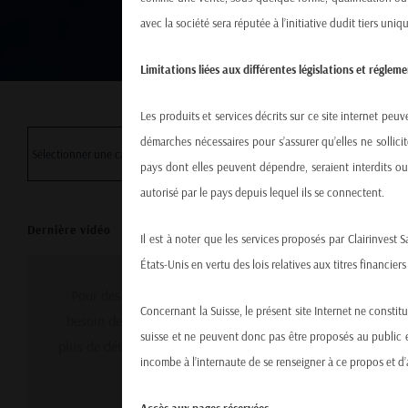
avec la société sera réputée à l’initiative dudit tiers uni
Limitations liées aux différentes législations et régle
Les produits et services décrits sur ce site internet peu
démarches nécessaires pour s’assurer qu’elles ne sollicit
pays dont elles peuvent dépendre, seraient interdits ou 
autorisé par le pays depuis lequel ils se connectent.
Dernière vidéo
Il est à noter que les services proposés par Clairinvest
États-Unis en vertu des lois relatives aux titres financier
Pour des raisons de confidentialité YouTube a
Concernant la Suisse, le présent site Internet ne constit
besoin de votre autorisation pour charger. Pour
suisse et ne peuvent donc pas être proposés au public en
plus de détails, veuillez consulter nos
Politique de
incombe à l’internaute de se renseigner à ce propos et d’
protection des données
.