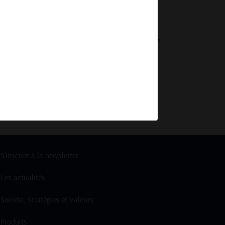
n 2025
will be better prepared to assess risk, seize
.
S’inscrire à la newsletter
Les actualités
Société, Stratégies et Valeurs
Produits