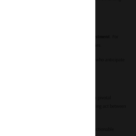
 between
debt sustainability and long-term investment
. For
ereign bonds, credit markets, and emerging economies.
rket volatility, and capital flows worldwide. Those who anticipate
the next cycle.
anding, and maturities accelerating, 2025 marks a pivotal
sists, the global economy faces a delicate balancing act between
r investment or strategy?
Contact us
to discuss actionable