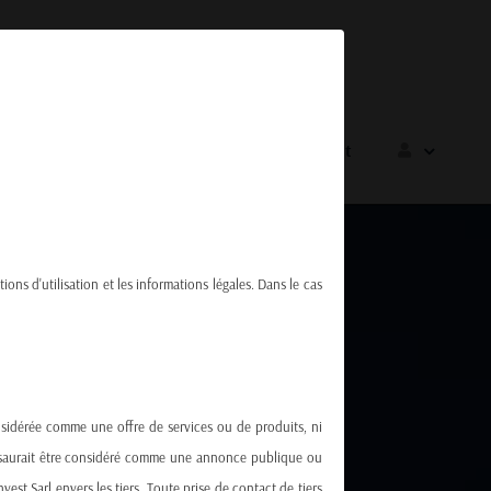
Sponsoring
Carrières
Contact
tions d'utilisation et les informations légales. Dans le cas
onsidérée comme une offre de services ou de produits, ni
ne saurait être considéré comme une annonce publique ou
st Sarl envers les tiers. Toute prise de contact de tiers