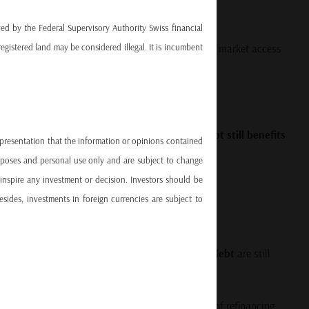
ved by the Federal Supervisory Authority Swiss financial
inancial conditions, weaker currencies, and reduced market access
egistered land may be considered illegal. It is incumbent
n demand more funding than ever before.
The OECD notes that
a large portion of existing debt still benefits
epresentation that the information or opinions contained
 the previous low-rate cycle.
urposes and personal use only and are subject to change
inspire any investment or decision. Investors should be
low costs.
sides, investments in foreign currencies are subject to
 structured.
-grade bonds
and
three-quarters of high-yield debt
are still
will emerge as 2025 approaches and a new round of refinancing