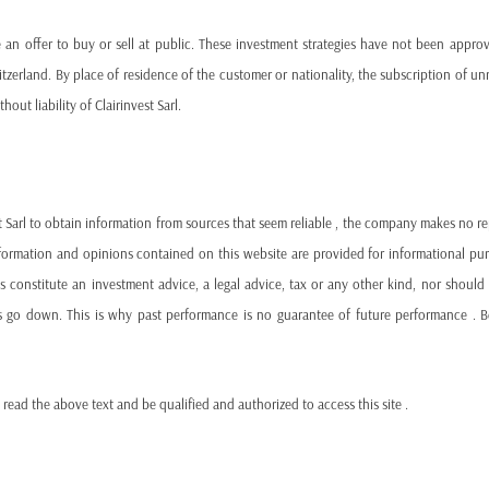
 an offer to buy or sell at public. These investment strategies have not been appro
Emerging markets are particularly vulnerable, facing tighter f
tzerland. By place of residence of the customer or nationality, the subscription of unr
—right when infrastructure, climate adaptation, and innovatio
hout liability of Clairinvest Sarl.
A Glimmer of Resilience
Still, there are signs of resilience in current debt structures. 
st Sarl to obtain information from sources that seem reliable , the company makes no r
from below-market interest rates
, due to being issued during
information and opinions contained on this website are provided for informational p
 constitute an investment advice, a legal advice, tax or any other kind, nor should 
Over
50% of OECD sovereign debt
is still locked in at 
s go down. This is why past performance is no guarantee of future performance . Be
Around
one-third of emerging market debt
is similarly
Even in the corporate space,
two-thirds of investment
 read the above text and be qualified and authorized to access this site .
servicing cheaper coupons.
However, these buffers are thinning fast—and the real impact 