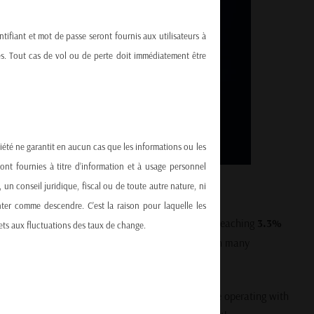
ntifiant et mot de passe seront fournis aux utilisateurs à
nnes. Tout cas de vol ou de perte doit immédiatement être
ciété ne garantit en aucun cas que les informations ou les
sont fournies à titre d’information et à usage personnel
un conseil juridique, fiscal ou de toute autre nature, ni
nter comme descendre. C’est la raison pour laquelle les
w interest payments on public debt have soared, reaching
3.3%
ets aux fluctuations des taux de change.
g costs have now
overtaken defense spending
in many
e other critical areas of national budgets.
es
but also signals that many governments may be operating with