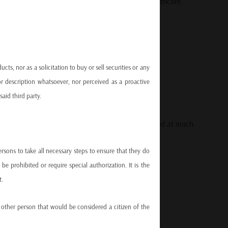
e energy transition, digital infrastructure, and healthcare.
orate borrowers alike. The OECD warns that:
ts, nor as a solicitation to buy or sell securities or any
t will mature by 2027.
r description whatsoever, nor perceived as a proactive
said third party.
require refinancing within that same window.
ra-low rates in recent years must now be refinanced at much
 borrowing capacity.
persons to take all necessary steps to ensure that they do
e prohibited or require special authorization. It is the
t.
 growing dilemma:
ny other person that would be considered a citizen of the
 when investment needs are greater than ever.”