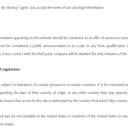
shrinking fiscal room just as they face rising needs in areas lik
By clicking 'I agree', you accept the terms of use and legal information.
Global Debt 2025–2027: A Wall of Maturities Ahead
The years ahead represent a stress test for sovereign and corp
ormation appearing on this website should be construed as an offer of services or produc
50% of OECD and major emerging market government deb
 not be considered a public announcement or as a sale, in any form, qualification o
ty. Every contact with the third party company will be deemed the only initiative of the 
Around
one-third of global corporate bonds
will also 
This concentration of maturities means that debt issued at ult
d regulations
higher costs, significantly impacting balance sheets and future
bject to limitations for certain persons or in certain countries. It is for interested 
OECD’s Caution: Debt Risk Undermining Investment
epending the laws of their country of origin, or any other country they may depend, b
ity to ensure that access to this site is authorized by the country from which they connec
As borrowing becomes more expensive, the OECD highlights a
est Sarl are not available in the United States or residents of the United States or a
es States.
“Higher costs and debt risk future borrowing capacity