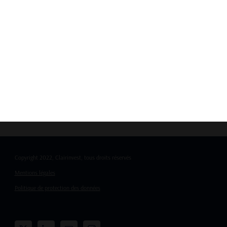
insights.
Investors who monitor the evolution of
global debt i
opportunity, and stay ahead of macroeconomic shifts
Copyright 2022, Clairinvest, tous droits réservés
Mentions légales
Politique de protection des données