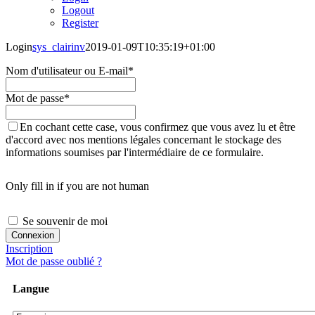
Logout
Register
Login
sys_clairinv
2019-01-09T10:35:19+01:00
Nom d'utilisateur ou E-mail
*
Mot de passe
*
En cochant cette case, vous confirmez que vous avez lu et être
d'accord avec nos mentions légales concernant le stockage des
informations soumises par l'intermédiaire de ce formulaire.
Only fill in if you are not human
Se souvenir de moi
Inscription
Mot de passe oublié ?
Langue