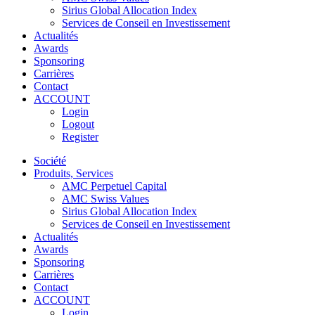
Sirius Global Allocation Index
Services de Conseil en Investissement
Actualités
Awards
Sponsoring
Carrières
Contact
ACCOUNT
Login
Logout
Register
Société
Produits, Services
AMC Perpetuel Capital
AMC Swiss Values
Sirius Global Allocation Index
Services de Conseil en Investissement
Actualités
Awards
Sponsoring
Carrières
Contact
ACCOUNT
Login