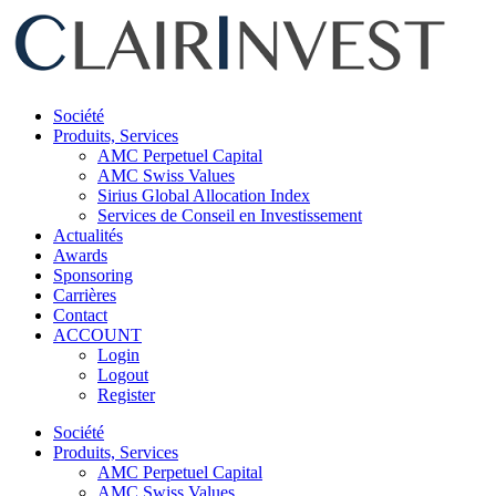
Passer
au
contenu
Société
Produits, Services
AMC Perpetuel Capital
AMC Swiss Values
Sirius Global Allocation Index
Services de Conseil en Investissement
Actualités
Awards
Sponsoring
Carrières
Contact
ACCOUNT
Login
Logout
Register
Société
Produits, Services
AMC Perpetuel Capital
AMC Swiss Values