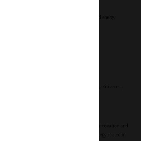
argue Spain should pursue a balanced, diversified energy
ructure
ion
s while ensuring energy security, industrial competitiveness,
hip
 is playing a central role. Spain, once a leader in innovation and
olitically driven path, or pivot to a pragmatic strategy rooted in