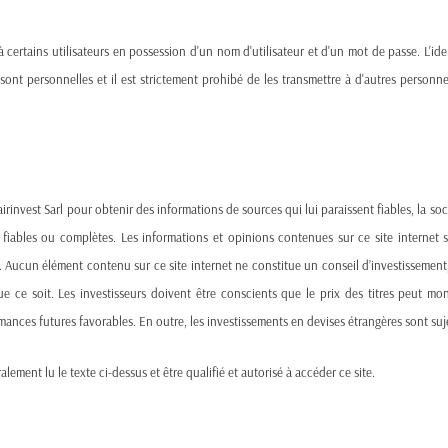
 à certains utilisateurs en possession d'un nom d'utilisateur et d'un mot de passe. L'ide
ns sont personnelles et il est strictement prohibé de les transmettre à d'autres perso
irinvest Sarl pour obtenir des informations de sources qui lui paraissent fiables, la so
 fiables ou complètes. Les informations et opinions contenues sur ce site internet 
The High Cost of Dismantling Reliable Energy
 Aucun élément contenu sur ce site internet ne constitue un conseil d’investissement, 
e ce soit. Les investisseurs doivent être conscients que le prix des titres peut mo
According to recent estimates, the total cost of dismantling S
ances futures favorables. En outre, les investissements en devises étrangères sont suj
€20.2 billion. This figure doesn’t include the indirect economi
less predictable alternatives.
alement lu le texte ci-dessus et être qualifié et autorisé à accéder ce site.
Those billions could have been redirected to: