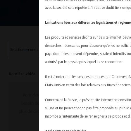
avec la société sera réputée à l’initiative dudit tiers uni
Limitations liées aux différentes législations et régle
Les produits et services décrits sur ce site internet peu
démarches nécessaires pour s’assurer qu’elles ne sollicit
pays dont elles peuvent dépendre, seraient interdits ou 
autorisé par le pays depuis lequel ils se connectent.
Dernière vidéo
Il est à noter que les services proposés par Clairinvest
États-Unis en vertu des lois relatives aux titres financier
Pour des raisons de confidentialité YouTube a
Concernant la Suisse, le présent site Internet ne constit
besoin de votre autorisation pour charger. Pour
suisse et ne peuvent donc pas être proposés au public en
plus de détails, veuillez consulter nos
Politique de
incombe à l’internaute de se renseigner à ce propos et d’
protection des données
.