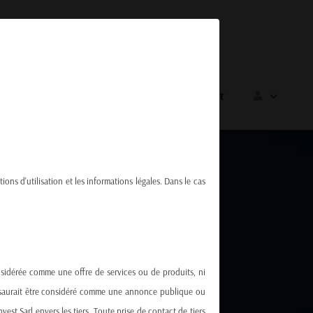
Sponsoring
Carrières
Contact
tions d'utilisation et les informations légales. Dans le cas
onsidérée comme une offre de services ou de produits, ni
ne saurait être considéré comme une annonce publique ou
st Sarl envers les tiers. Toute prise de contact de tiers