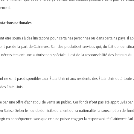
quement.
mentations nationales
vent être soumis à des limitations pour certaines personnes ou dans certains pays. Il a
The
Spain nuclear phase-out
, long planned to eliminate all 
ent pas de la part de Clairinvest Sarl des produits et services qui, du fait de leur situ
reason. Initially hailed as a step toward a greener future, the 
nécessiteraient une autorisation spéciale. Il est de la responsabilité des lecteurs du 
potentially short-sighted
.
For years, Spain planned to decommission its
seven operating
 Sarl ne sont pas disponibles aux États-Unis ni aux résidents des États-Unis ou à tou
nation’s electricity. The government bet heavily on renewables a
s des États-Unis.
limited technical and economic analysis, has led to serious c
competitiveness
.
ue par une offre d’achat ou de vente au public. Ces fonds n’ont pas été approuvés par 
 Suisse. Selon le lieu de domicile du client ou sa nationalité, la souscription de fond
agir en conséquence, sans que cela ne puisse engager la responsabilité Clairinvest Sarl