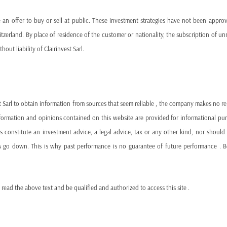
As other countries extend plant lifetimes and build new reactors
 an offer to buy or sell at public. These investment strategies have not been appro
disadvantage—both economically and environmentally.
tzerland. By place of residence of the customer or nationality, the subscription of unr
hout liability of Clairinvest Sarl.
Policy Reversal: A More Pragmatic Approach Emergi
In a significant policy shift, Spain’s
Parliament recently appr
recognizing the strategic value of nuclear power in providing
st
st Sarl to obtain information from sources that seem reliable , the company makes no r
This move reflects a broader change in tone across Spanish pol
information and opinions contained on this website are provided for informational p
 constitute an investment advice, a legal advice, tax or any other kind, nor should 
Energy companies and industrial leaders
are calling f
s go down. This is why past performance is no guarantee of future performance . Be
Opposition parties
are pushing for policies grounded i
 read the above text and be qualified and authorized to access this site .
Experts warn
that a rushed shutdown could harm Spain’s
imported electricity.