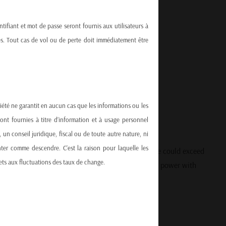
ntifiant et mot de passe seront fournis aux utilisateurs à
nnes. Tout cas de vol ou de perte doit immédiatement être
ciété ne garantit en aucun cas que les informations ou les
sont fournies à titre d’information et à usage personnel
un conseil juridique, fiscal ou de toute autre nature, ni
nter comme descendre. C’est la raison pour laquelle les
pain’s nuclear fleet and managing radioactive waste could exceed
ets aux fluctuations des taux de change.
c impact of replacing reliable, low-carbon baseload power with