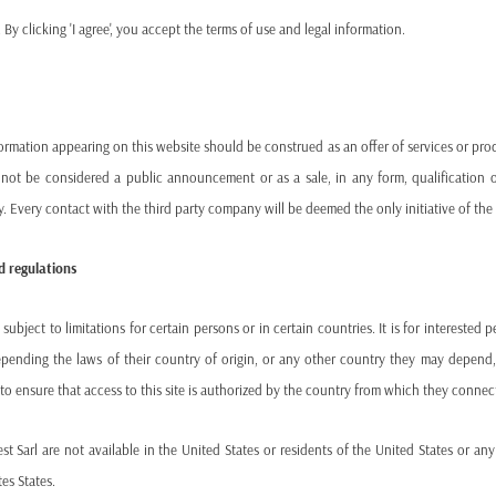
Modernizing existing plants
for extended operation
By clicking 'I agree', you accept the terms of use and legal information.
Investing in renewable R&D and storage technologie
Strengthening the national grid
to handle variable ene
ormation appearing on this website should be construed as an offer of services or produc
Instead, Spain now finds itself scrambling to compensate for a p
 not be considered a public announcement or as a sale, in any form, qualification o
for clean, dispatchable power continues to rise.
ty. Every contact with the third party company will be deemed the only initiative of the 
Spain’s Nuclear Fleet: Still Safe, Clean, and Efficient
d regulations
Spain’s reactors are among the most efficient power producers i
bject to limitations for certain persons or in certain countries. It is for interested 
and delivering carbon-free energy without interruption. The pl
epending the laws of their country of origin, or any other country they may depend, b
upgrades, aligning with international standards and best pract
ity to ensure that access to this site is authorized by the country from which they connec
policy history, see the
World Nuclear Association’s country prof
Meanwhile, 31 countries worldwide—including the U.S., France,
est Sarl are not available in the United States or residents of the United States or a
by 2050. These nations view nuclear energy as a key pillar of a 
es States.