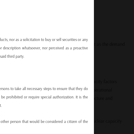
s
rgy inputs
ts, nor as a solicitation to buy or sell securities or any
otential shortfall in stable electricity supply, just as the demand
r description whatsoever, nor perceived as a proactive
said third party.
n the country, consistently operating at high capacity factors
persons to take all necessary steps to ensure that they do
ants have already undergone multiple safety and operational
e prohibited or require special authorization. It is the
ices. For more context on Spain’s nuclear infrastructure and
t.
ile.
 the UK, and China—have committed to tripling nuclear capacity
ny other person that would be considered a citizen of the
resilient, low-carbon energy future.