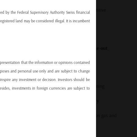
, Spain’s exit strategy risks placing it at a competitive
ved by the Federal Supervisory Authority Swiss financial
egistered land may be considered illegal. It is incumbent
ng
oved a proposal to reconsider the nuclear phase-out
,
able, affordable, and clean electricity
.
epresentation that the information or opinions contained
itics and industry:
urposes and personal use only and are subject to change
inspire any investment or decision. Investors should be
or a
technology-neutral approach
to energy planning.
sides, investments in foreign currencies are subject to
n
data, security, and long-term economic viability
.
 decarbonization targets by increasing reliance on gas and