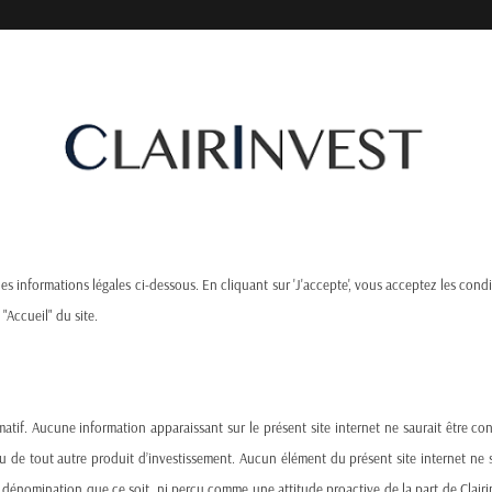
Produits, Services
Actualités
Awards
 les informations légales ci-dessous. En cliquant sur 'J'accepte', vous acceptez les condi
 "Accueil" du site.
stly Mistake?
atif. Aucune information apparaissant sur le présent site internet ne saurait être c
ou de tout autre produit d’investissement. Aucun élément du présent site internet 
nomination que ce soit, ni perçu comme une attitude proactive de la part de Clairinve