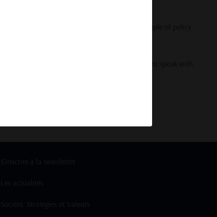
clear phase-out
stands out as a cautionary example of policy
impact your business or investments?
Contact us
to speak with
S’inscrire à la newsletter
Les actualités
Société, Stratégies et Valeurs