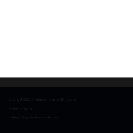
evidence and long-term planning.
As momentum shifts globally in favor of nuclear, the
Spain nu
driven by politics rather than data.
👉 Want to explore how energy policy trends in Europe could 
our research team.
Copyright 2022, Clairinvest, tous droits réservés
Mentions légales
Politique de protection des données